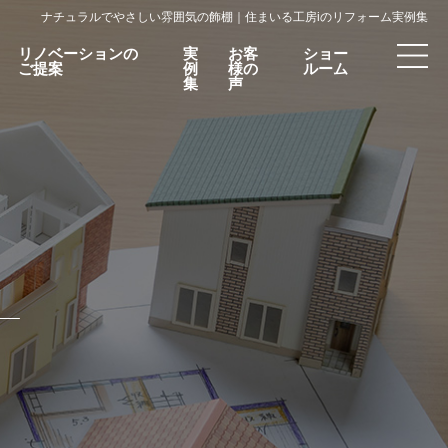
ナチュラルでやさしい雰囲気の飾棚｜住まいる工房iのリフォーム実例集
リノベーションの
実
お客
ショー
ご提案
例
様の
ルーム
集
声