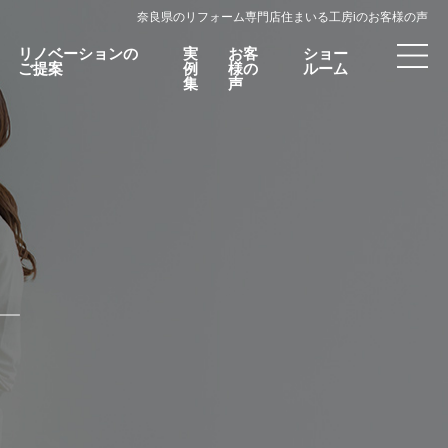
奈良県のリフォーム専門店住まいる工房iのお客様の声
リノベーションの
実
お客
ショー
ご提案
例
様の
ルーム
集
声