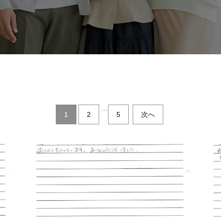
…
1
2
5
次へ