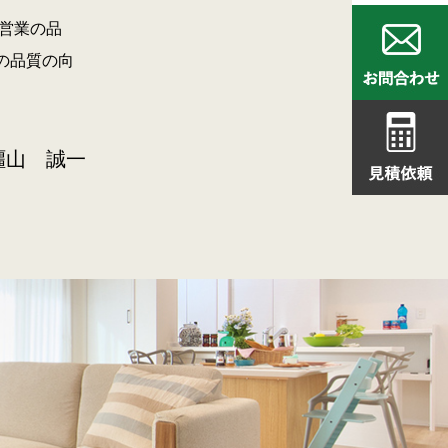
営業の品
の品質の向
橿山 誠一