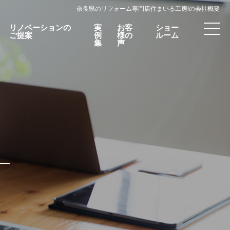
奈良県のリフォーム専門店住まいる工房iの会社概要
リノベーションの
実
お客
ショー
ご提案
例
様の
ルーム
集
声